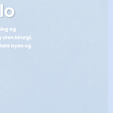
lo
ning og
ten kirurgi.
 hele byen og