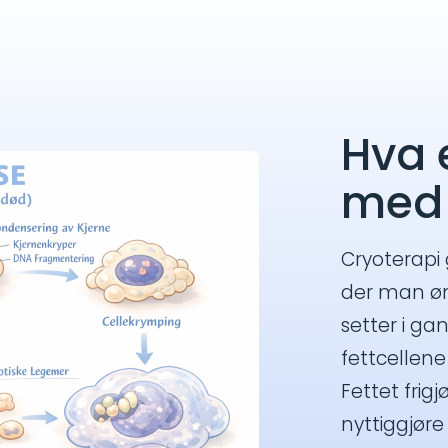
Hva e
med 
Cryoterapi
der man øn
setter i ga
fettcellene
Fettet frig
nyttiggjøre