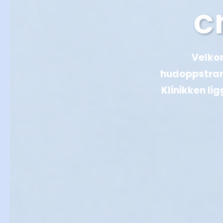
c
Velkom
hudoppstram
Klinikken li