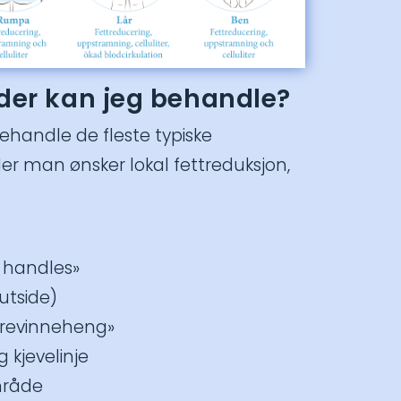
der kan jeg behandle?
ehandle de fleste typiske
 man ønsker lokal fettreduksjon,
e handles»
 utside)
grevinneheng»
 kjevelinje
mråde