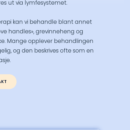
res ut via lymfesystemet.
rapi kan vi behandle blant annet
«love handles», grevinneheng og
ke. Mange opplever behandlingen
lig, og den beskrives ofte som en
asje.
AKT