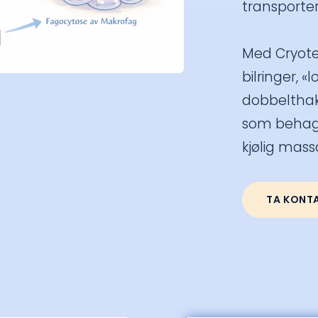
transporte
Med Cryote
bilringer, 
dobbeltha
som behage
kjølig mass
TA KONT