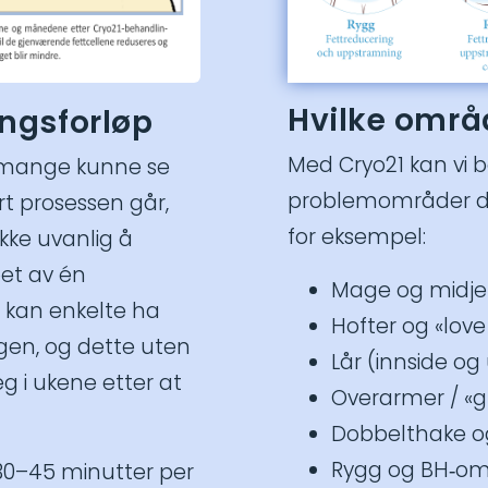
Hvilke områ
ingsforløp
Med Cryo21 kan vi b
il mange kunne se
problemområder der
ort prosessen går,
for eksempel:
ikke uvanlig å
et av én
Mage og midje
 kan enkelte ha
Hofter og «lov
gen, og dette uten
Lår (innside og
seg i ukene etter at
Overarmer / «
Dobbelthake og
Rygg og BH‑o
 30–45 minutter per