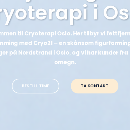
ryoterapi i Os
men til Cryoterapi Oslo. Her tilbyr vi fettfjer
ming med Cryo21 – en skånsom figurforming u
gger på Nordstrand i Oslo, og vi har kunder fra
omegn.
BESTILL TIME
TA KONTAKT